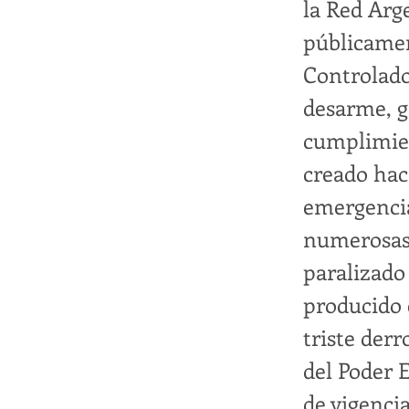
la Red Arg
públicamen
Controlado
desarme, g
cumplimien
creado hac
emergencia
numerosas
paralizado
producido 
triste derr
del Poder 
de vigenci