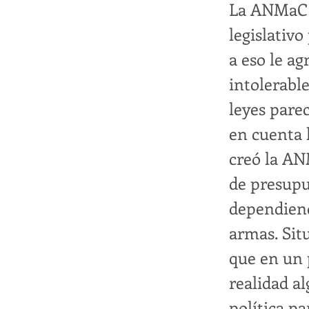
La ANMaC n
legislativo
a eso le a
intolerable
leyes pare
en cuenta l
creó la AN
de presupu
dependiend
armas. Sit
que en un 
realidad a
política p