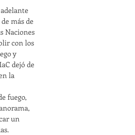
 adelante
a de más de
as Naciones
lir con los
uego y
MaC dejó de
en la
de fuego,
panorama,
icar un
as.