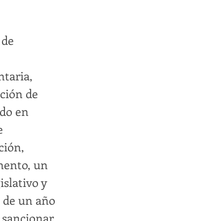
 de
ntaria,
ación de
ado en
e
ción,
mento, un
islativo y
s de un año
 sancionar