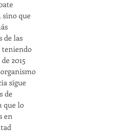
bate
, sino que
más
s de las
, teniendo
 de 2015
l organismo
ia sigue
s de
n que lo
s en
ntad