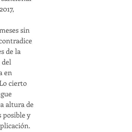
2017,
 meses sin
 contradice
s de la
 del
a en
Lo cierto
igue
ta altura de
 posible y
plicación.