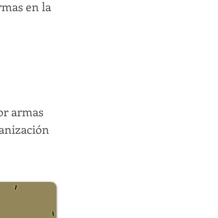
rmas en la
por armas
ganización