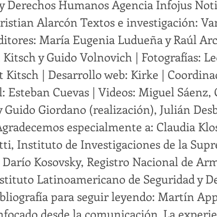
a y Derechos Humanos Agencia Infojus Noti
Cristian Alarcón Textos e investigación: V
Editores: María Eugenia Ludueña y Raúl A
 Kitsch y Guido Volnovich | Fotografías: Le
t Kitsch | Desarrollo web: Kirke | Coordin
l: Esteban Cuevas | Videos: Miguel Sáenz,
y Guido Giordano (realización), Julián Des
 Agradecemos especialmente a: Claudia Klos
tti, Instituto de Investigaciones de la Su
a, Darío Kosovsky, Registro Nacional de Ar
nstituto Latinoamericano de Seguridad y 
bliografía para seguir leyendo: Martín App
focado desde la comunicación. La experie