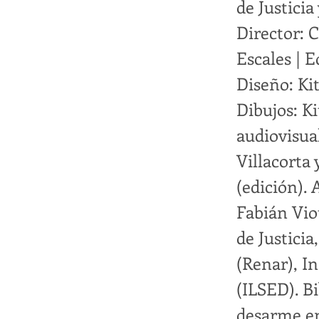
de Justici
Director: 
Escales | 
Diseño: Kit
Dibujos: Ki
audiovisua
Villacorta 
(edición).
Fabián Vio
de Justici
(Renar), I
(ILSED). Bi
desarme en