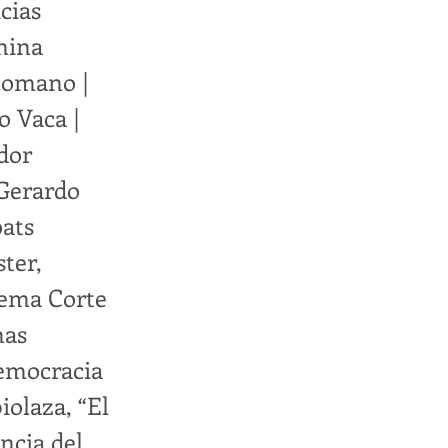
cias
anina
rcomano |
o Vaca |
ador
 Gerardo
bats
ter,
prema Corte
mas
Democracia
iolaza, “El
ncia del