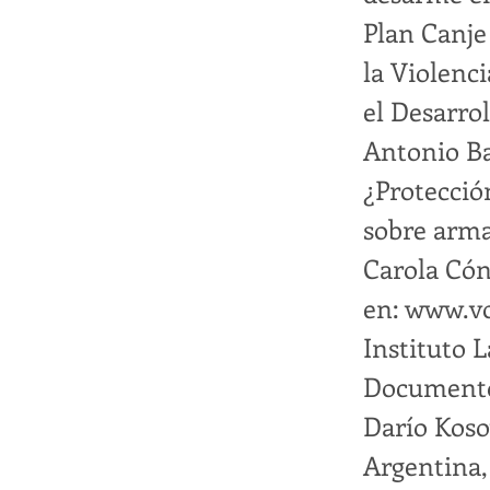
Plan Canje
la Violenc
el Desarrol
Antonio Ba
¿Protecció
sobre arma
Carola Cón
en:
www.vo
Instituto 
Documentos
Darío Koso
Argentina,