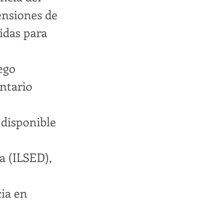
ensiones de
idas para
ego
entario
 disponible
a (ILSED),
cia en