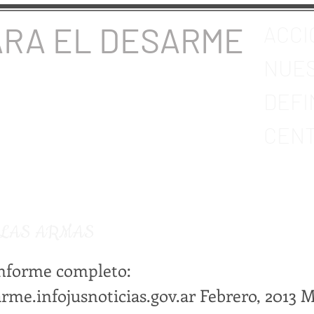
ARA EL DESARME
ACCI
NUES
DEFI
CENT
 LAS ARMAS
informe completo:
arme.infojusnoticias.gov.ar
Febrero, 2013 M