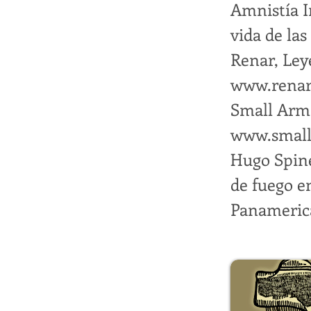
Amnistía I
vida de las
Renar, Leye
www.renar
Small Arms
www.small
Hugo Spine
de fuego e
Panamerica