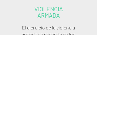
VIOLENCIA
ARMADA
El ejercicio de la violencia
armada se esconde en los
viejos modelos de dominación
patriarcal. Relación de poder
que promueve la reproducción
de la violencia social y la
expansión del Estado Penal
como única y falsa solución al
problema de la ausencia de
mediación y resolución no
violenta de la conflictividad
social
ENTRAR