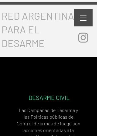
RED ARGENTINA
PARA EL
DESARME
DESARME CIVIL
Las Campañas de Desarme y
las Políticas públicas de
Control de armas de fuego son
acciones orientadas a la