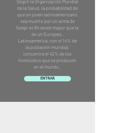
Según la Organización Mundial
de la Salud, la probabilidad de
que un joven latinoamericano
sea muerto por un arma de
fuego es 84 veces mayor que la
de un Europeo.
Latinoamerica, con el 14% de
la población mundial,
concentra el 42% de los
homicidios que se producen
en el mundo.
ENTRAR