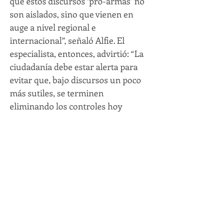
que estos discursos ‘pro-armas’ no
son aislados, sino que vienen en
auge a nivel regional e
internacional”, señaló Alfie. El
especialista, entonces, advirtió: “La
ciudadanía debe estar alerta para
evitar que, bajo discursos un poco
más sutiles, se terminen
eliminando los controles hoy
existentes. Más armas significa
más muertos y más violencia. Los
problemas de inseguridad no se
resuelven con más armas de fuego
en las calles, sino con un mayor
control para que ninguna arma sea
usada ni en ocasión de robos, ni
tampoco en el hogar, en las