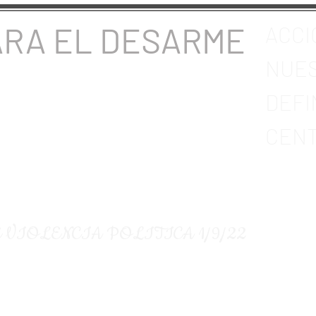
ARA EL DESARME
ACCI
NUES
DEFI
CENT
 VIOLENCIA POLITICA 1/9/22