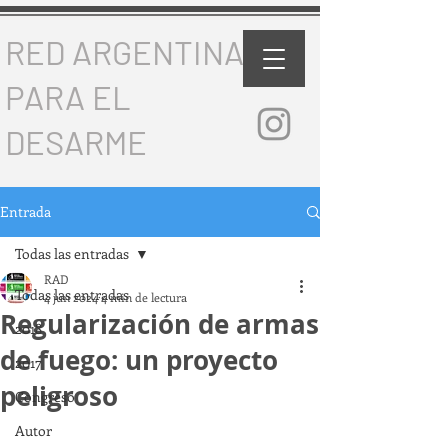
RED ARGENTINA
PARA EL
DESARME
Entrada
Todas las entradas
RAD
Todas las entradas
4 jun 2024
4 min de lectura
Regularización de armas
2018
de fuego: un proyecto
2017
peligroso
Congreso
Autor