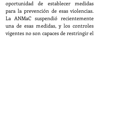
oportunidad de establecer medidas 
para la prevención de esas violencias. 
La ANMaC suspendió recientemente 
una de esas medidas, y los controles 
vigentes no son capaces de restringir el 
acceso a personas sospechadas de 
haber ejercido violencia de género.
7.     No se fortalece la política criminal 
y de persecución penal del mercado 
ilegal de armas:
 El Congreso podría 
crear una 
Procuraduría Especializada 
en Armas de Fuego (PROCUARM), 
potenciando las capacidades de la 
actual Unidad Fiscal del Ministerio 
Público Fiscal de la Nación para llevar 
adelante una política de persecución 
penal del mercado ilegal de armas.
Por todo lo expuesto, la Red Argentina 