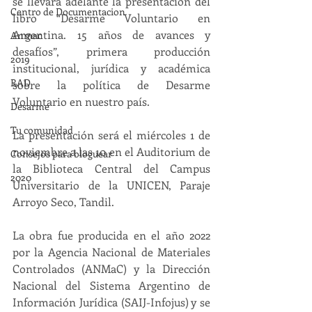
se llevará adelante la presentación del 
Centro de Documentacion
libro “Desarme Voluntario en 
Argentina. 15 años de avances y 
Anmac
desafíos”, primera producción 
2019
institucional, jurídica y académica 
RAD
sobre la política de Desarme 
Voluntario en nuestro país.
Desarme
Tu comunidad
La presentación será el miércoles 1 de 
noviembre a las 10 en el Auditorium de 
Consejos para bloguear
la Biblioteca Central del Campus 
2020
Universitario de la UNICEN, Paraje 
Arroyo Seco, Tandil.
La obra fue producida en el año 2022 
por la Agencia Nacional de Materiales 
Controlados (ANMaC) y la Dirección 
Nacional del Sistema Argentino de 
Información Jurídica (SAIJ-Infojus) y se 