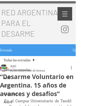
RED ARGENTINA
PARA EL
DESARME
Entrada
Todas las entradas
RAD
Todas las entradas
23 oct 2023
1 min de lectura
“Desarme Voluntario en
2018
Argentina. 15 años de
2017
avances y desafíos”
Congreso
En el Campus Universitario de Tandil 
Autor